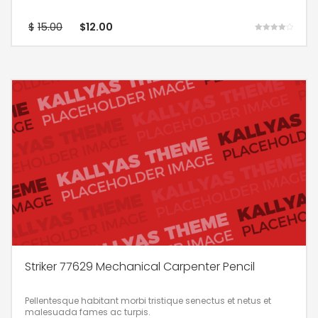
$
15.00
$
12.00
Rated
4.00
out of 5
Striker 77629 Mechanical Carpenter Pencil
Pellentesque habitant morbi tristique senectus et netus et
malesuada fames ac turpis.