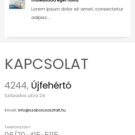
malesuada eget nulla.
Lorem ipsum dolor sit amet, consectetur
adipisc...
KAPCSOLAT
4244,
Újfehértó
Százados utca 24.
Email:
info@szabolcsaszfalt.hu
Telefonszám: