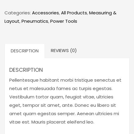
G0555LANV
14-
Categories:
Accessories
,
All Products
,
Measuring &
Inch
Layout
,
Pneumatics
,
Power Tools
Deluxe
Bandsaw
quantity
REVIEWS (0)
DESCRIPTION
DESCRIPTION
Pellentesque habitant morbi tristique senectus et
netus et malesuada fames ac turpis egestas.
Vestibulum tortor quam, feugiat vitae, ultricies
eget, tempor sit amet, ante. Donec eu libero sit
amet quam egestas semper. Aenean ultricies mi
vitae est. Mauris placerat eleifend leo.