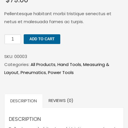
based
on
customer
Pellentesque habitant morbi tristique senectus et
rating
netus et malesuada fames ac turpis.
DeWALT
ADD TO CART
DW920K-
2
SKU:
00003
7.2-
Categories:
All Products
,
Hand Tools
,
Measuring &
Volt
Layout
,
Pneumatics
,
Power Tools
Ni-
Cad
Cordless
REVIEWS (0)
DESCRIPTION
Two-
Position
Screwdriver
DESCRIPTION
quantity