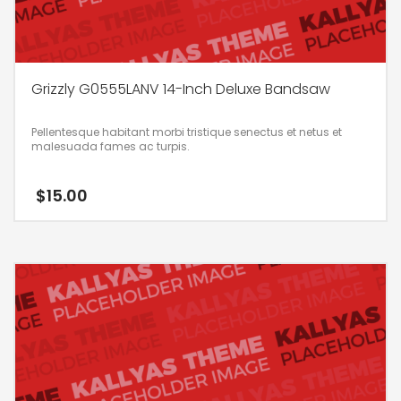
Grizzly G0555LANV 14-Inch Deluxe Bandsaw
Pellentesque habitant morbi tristique senectus et netus et
malesuada fames ac turpis.
$
15.00