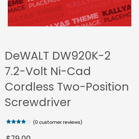
DeWALT DW920K-2
7.2-Volt Ni-Cad
Cordless Two-Position
Screwdriver
(
0
customer reviews)
Rated
1
4.00
out
$
79.00
of 5