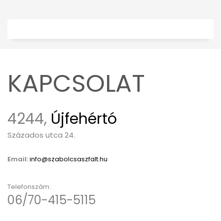
out of 5
KAPCSOLAT
4244,
Újfehértó
Százados utca 24.
Email:
info@szabolcsaszfalt.hu
Telefonszám:
06/70-415-5115