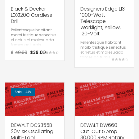
Black & Decker
Designers Edge L13
LDX120C Cordless
1000-Watt
Drill
Telescope
Worklight, Yellow,
Pellentesque habitant
120-Volt
morbi tristique senectus
et netus et malesuada
Pellentesque habitant
fames ac turpis.
morbi tristique senectus
$
49.00
$
39.00
et netus et malesuada
fames ac turpis.
Rated
4.50
out of 5
Rated
4.33
out of 5
Sale! -44%
DEWALT DCS355B
DEWALT DW660
20V XR Oscillating
Cut-Out 5 Amp
Multi-Tool
30,000 RPM Rotary