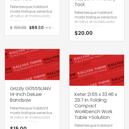
Tool
Pellentesque habitant
morbi tristique senectus
Pellentesque habitant
et netus et malesuada
morbi tristique senectus
fames ac turpis.
et netus et malesuada
fames ac turpis.
$
159.00
$
89.00
$
20.00
Rated
4.00
out of 5
Grizzly G0555LANV
14-Inch Deluxe
Keter 21.65 x 33.46 x
Bandsaw
29.7 in. Folding
Compact
Pellentesque habitant
Workbench Work
morbi tristique senectus
Table +Solution
et netus et malesuada
fames ac turpis.
Pellentesque habitant
$
15.00