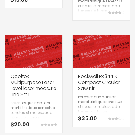
morbi tristique senectus
et netus et malesuada
fames ac turpis.
Rated
4.00
out of 5
Qooltek
Rockwell RK3441K
Multipurpose Laser
Compact Circular
Level laser measure
Saw Kit
Line 8ft+
Pellentesque habitant
morbi tristique senectus
Pellentesque habitant
et netus et malesuada
morbi tristique senectus
fames ac turpis.
et netus et malesuada
$
35.00
fames ac turpis.
$
20.00
Rated
3.00
Rated
out of 5
5.00