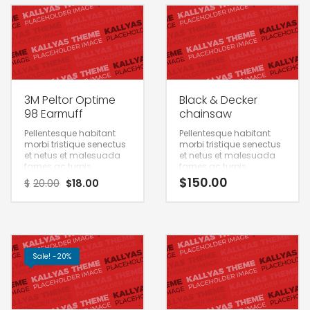
3M Peltor Optime
Black & Decker
98 Earmuff
chainsaw
Pellentesque habitant
Pellentesque habitant
morbi tristique senectus
morbi tristique senectus
et netus et malesuada
et netus et malesuada
fames ac turpis.
fames ac turpis.
$
150.00
$
20.00
$
18.00
Sale! -20%