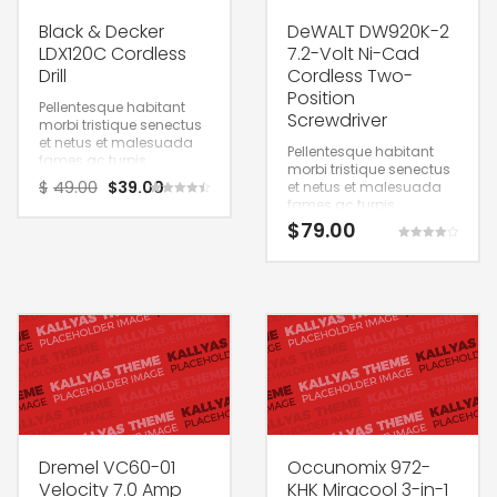
Black & Decker
DeWALT DW920K-2
LDX120C Cordless
7.2-Volt Ni-Cad
Drill
Cordless Two-
Position
Pellentesque habitant
Screwdriver
morbi tristique senectus
et netus et malesuada
Pellentesque habitant
fames ac turpis.
morbi tristique senectus
$
49.00
$
39.00
et netus et malesuada
fames ac turpis.
Rated
4.50
$
79.00
out of 5
Rated
4.00
out of 5
Dremel VC60-01
Occunomix 972-
Velocity 7.0 Amp
KHK Miracool 3-in-1