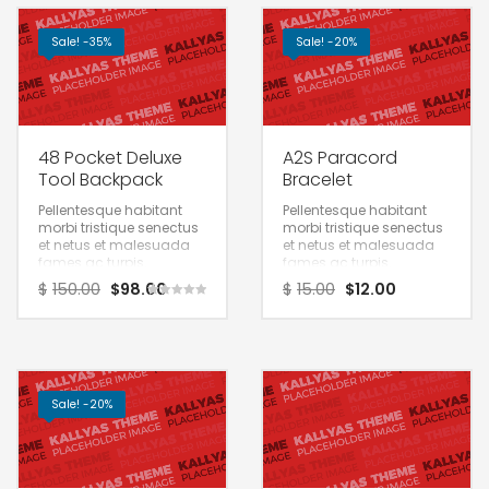
Sale! -35%
Sale! -20%
48 Pocket Deluxe
A2S Paracord
Tool Backpack
Bracelet
Pellentesque habitant
Pellentesque habitant
morbi tristique senectus
morbi tristique senectus
et netus et malesuada
et netus et malesuada
fames ac turpis.
fames ac turpis.
$
150.00
$
98.00
$
15.00
$
12.00
Rated
5.00
out of 5
Sale! -20%