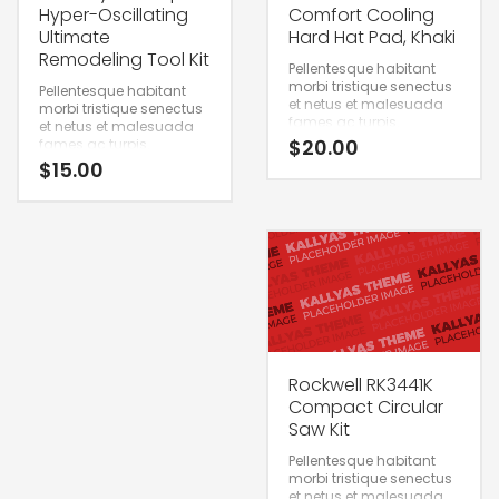
Hyper-Oscillating
Comfort Cooling
Ultimate
Hard Hat Pad, Khaki
Remodeling Tool Kit
Pellentesque habitant
morbi tristique senectus
Pellentesque habitant
et netus et malesuada
morbi tristique senectus
fames ac turpis.
et netus et malesuada
$
20.00
fames ac turpis.
$
15.00
Rockwell RK3441K
Compact Circular
Saw Kit
Pellentesque habitant
morbi tristique senectus
et netus et malesuada