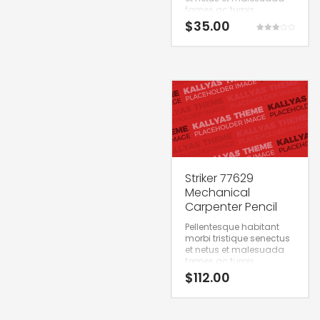
fames ac turpis.
$
35.00
Rated
3.00
out of 5
Striker 77629
Mechanical
Carpenter Pencil
Pellentesque habitant
morbi tristique senectus
et netus et malesuada
fames ac turpis.
$
112.00