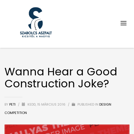
Wanna Hear a Good
Construction Joke?
BY
PETI
/
KEDD, 15 MÁRCIUS 2016
/
PUBLISHED IN
DESIGN
COMPETITION