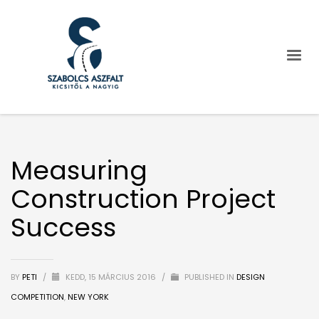
Measuring
Construction Project
Success
BY
PETI
/
KEDD, 15 MÁRCIUS 2016
/
PUBLISHED IN
DESIGN
COMPETITION
,
NEW YORK